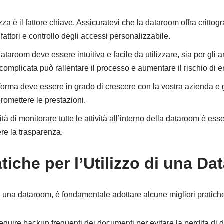
zza è il fattore chiave. Assicuratevi che la dataroom offra crittog
attori e controllo degli accessi personalizzabile.
ataroom deve essere intuitiva e facile da utilizzare, sia per gli a
 complicata può rallentare il processo e aumentare il rischio di er
aforma deve essere in grado di crescere con la vostra azienda e g
mettere le prestazioni.
tà di monitorare tutte le attività all’interno della dataroom è ess
re la trasparenza.
atiche per l’Utilizzo di una D
o una dataroom, è fondamentale adottare alcune migliori pratich
eguire backup frequenti dei documenti per evitare la perdita di d