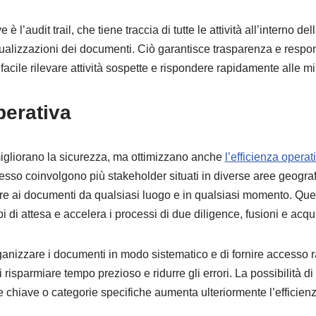
è l’audit trail, che tiene traccia di tutte le attività all’interno de
ualizzazioni dei documenti. Ciò garantisce trasparenza e responsa
acile rilevare attività sospette e rispondere rapidamente alle m
perativa
gliorano la sicurezza, ma ottimizzano anche
l’efficienza operat
pesso coinvolgono più stakeholder situati in diverse aree geogr
re ai documenti da qualsiasi luogo e in qualsiasi momento. Que
i di attesa e accelera i processi di due diligence, fusioni e acqui
organizzare i documenti in modo sistematico e di fornire accesso r
risparmiare tempo prezioso e ridurre gli errori. La possibilità di c
 chiave o categorie specifiche aumenta ulteriormente l’efficienz