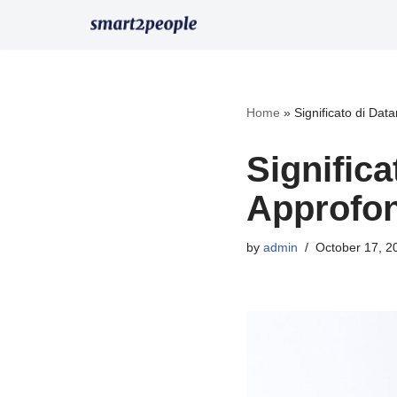
Skip
to
content
Home
»
Significato di Da
Signific
Approfon
by
admin
October 17, 2