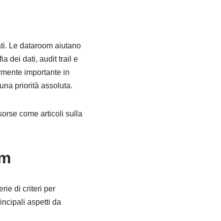
ati. Le dataroom aiutano
 dei dati, audit trail e
rmente importante in
 una priorità assoluta.
sorse come articoli sulla
om
e di criteri per
incipali aspetti da