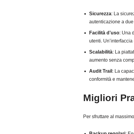
Sicurezza
: La sicure
autenticazione a due f
Facilità d’uso
: Una d
utenti. Un’interfaccia
Scalabilità
: La piatt
aumento senza compro
Audit Trail
: La capaci
conformità e mantene
Migliori Pr
Per sfruttare al massim
Backup regolari
: Es