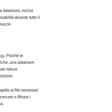
lla dataroom, inclusi
bilità durante tutto il
inacce.
iva
. Poiché le
afiche, una dataroom
sto riduce
sizioni.
apido ai file necessari
ercare e filtrare i
a.