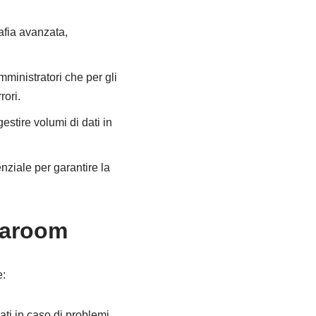
rafia avanzata,
mministratori che per gli
rori.
estire volumi di dati in
enziale per garantire la
ataroom
e:
ati in caso di problemi